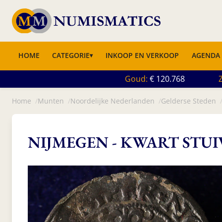
HOME
CATEGORIE
INKOOP EN VERKOOP
AGENDA
Goud
120.768
Z
Home
Munten
Noordelijke Nederlanden
Gelderse Steden
NIJMEGEN - KWART STUI