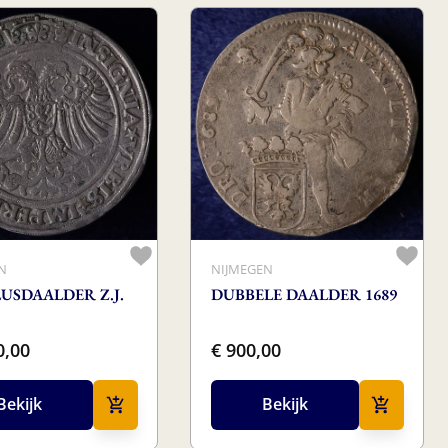
N
NIJMEGEN
USDAALDER Z.J.
DUBBELE DAALDER 1689
0,00
€ 900,00
Bekijk
Bekijk