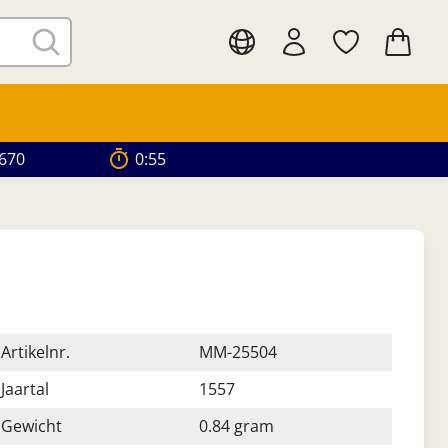
.670
0:54
Artikelnr.
MM-25504
Jaartal
1557
Gewicht
0.84 gram