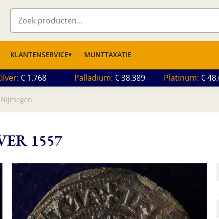
KLANTENSERVICE
MUNTTAXATIE
ilver
1.768
Palladium
38.389
Platinum
48
Nijmegen
VER 1557