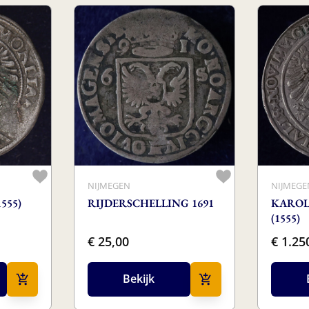
NIJMEGEN
NIJMEGE
1555)
RIJDERSCHELLING 1691
KAROL
(1555)
€ 25,00
€ 1.25
Bekijk