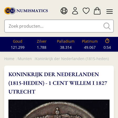
Goud
Zilver
Palladium
Platinum
121.299
1.788
38.314
49.067
0:53
Home
Munten
Koninkrijk der Nederlanden (1815-heden)
KONINKRIJK DER NEDERLANDEN
(1815-HEDEN) - 1 CENT WILLEM I 1827
UTRECHT